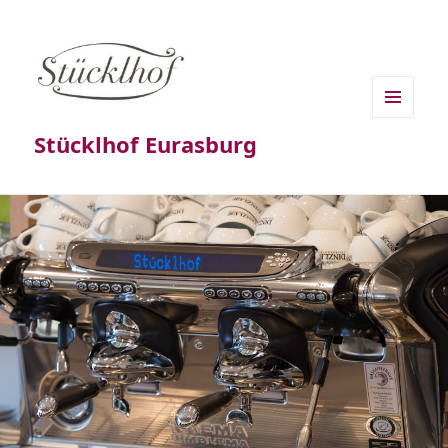
MENÜ
Stücklhof Eurasburg
UND
WIDGETS