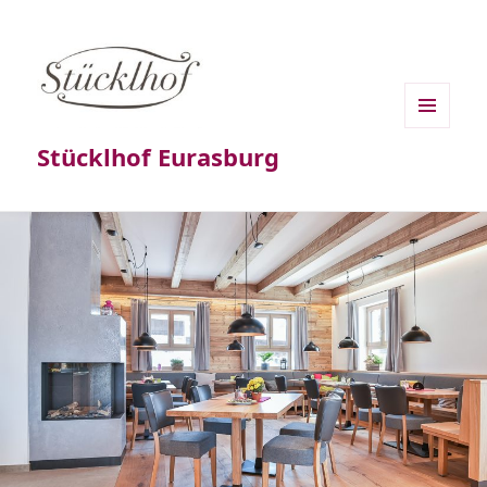
MENÜ
Stücklhof Eurasburg
UND
WIDGETS